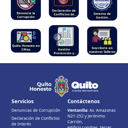
Declaración de
Denuncia la
Sistema de
Conflictos de
Corrupción
Gestión
Interés
Antisoborno
Quito Honesto en
Inscríbete en
Cifras
Gestión
nuestros Talleres
Prevención y
Control
Servicios
Contáctenos
Denuncias de Corrupción
Ventanilla:
Av. Amazonas
N21-252 y Jerónimo
Declaración de Conflictos
Carrión,
de Interés
edificio Londres, tercer