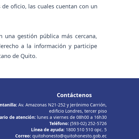
 de oficio, las cuales cuentan con un
n una gestión pública más cercana,
derecho a la información y participe
tano de Quito.
Contáctenos
ntanilla:
Av. Amazonas N21-252 y Jerónimo Carrión,
edificio Londres, tercer piso
ario de atención:
lunes a viernes de 08h00 a 16h30
Teléfono:
(593-02) 252-5726
Línea de ayuda:
1800 510 510 opc. 5
Correo:
quitohonesto@quitohonesto.gob.ec