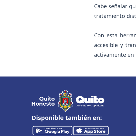
Cabe señalar que
tratamiento dis
Con esta herra
accesible y tra
activamente en l
Disponible también en: